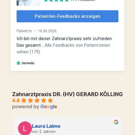
Zahnarztpraxis DR. (HV) GERARD KÖLLING
4.8
powered by
G
o
o
g
l
e
Laura Laime
vor 2 Jahren