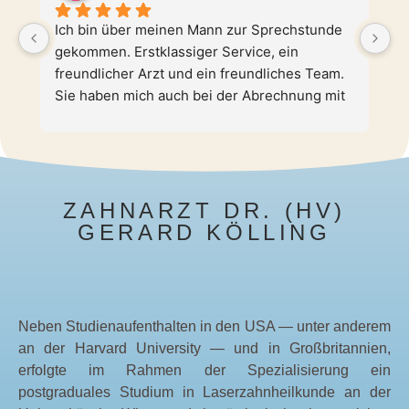
Ich bin über meinen Mann zur Sprechstunde 
He
gekommen. Erstklassiger Service, ein 
Z
freundlicher Arzt und ein freundliches Team. 
u
Sie haben mich auch bei der Abrechnung mit 
M
meiner Versicherung unterstützt und Termine 
S
wurden sehr spontan vereinbart.
u
u
A
fü
ZAHNARZT DR. (HV)
v
GERARD KÖLLING
m
B
B
Neben Studienaufenthalten in den USA — unter anderem
an der Harvard University — und in Großbritannien,
erfolgte im Rahmen der Spezialisierung ein
postgraduales Studium in Laserzahnheilkunde an der